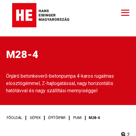
M28-4
Önjáró betonkeverő-betonpumpa 4-karos rugalmas
elosztógémmel, Z-hajtogatással, nagy horizontális
hatótávval és nagy szállítási mennyiséggel
FŐOLDAL
GÉPEK
ÉPÍTŐIPAR
PUMI
M28-4
2