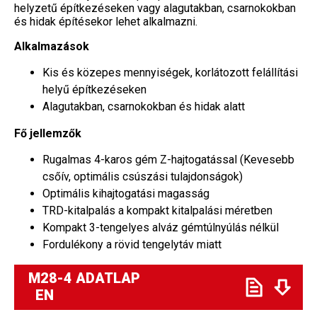
helyzetű építkezéseken vagy alagutakban, csarnokokban
és hidak építésekor lehet alkalmazni.
Alkalmazások
Kis és közepes mennyiségek, korlátozott felállítási
helyű építkezéseken
Alagutakban, csarnokokban és hidak alatt
Fő jellemzők
Rugalmas 4-karos gém Z-hajtogatással (Kevesebb
csőív, optimális csúszási tulajdonságok)
Optimális kihajtogatási magasság
TRD-kitalpalás a kompakt kitalpalási méretben
Kompakt 3-tengelyes alváz gémtúlnyúlás nélkül
Fordulékony a rövid tengelytáv miatt
M28-4 ADATLAP
EN