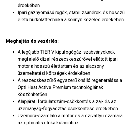
érdekében
Ipari gáznyomású rugók, stabil zsanérok, és hosszú
életű burkolattechnika a könnyű kezelés érdekében
Meghajtás és vezérlés:
A legújabb TIER V kipufogógáz-szabványoknak
megfelelő dízel részecskeszűrővel ellátott ipari
motor a hosszú élettartam és az alacsony
üzemeltetési költségek érdekében
A részecskeszűrő egyszerű önálló regenerálása a
Opti Heat Active Premium technológiának
köszönhetően
Alapjárati fordulatszám-csökkentés a zaj- és az
üzemanyag-fogyasztás csökkentése érdekében
Üzemóra-számláló a motor és a szivattyú számára
az optimális utókalkulációhoz