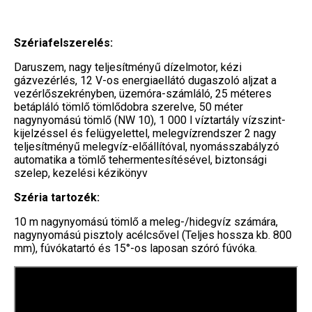
Szériafelszerelés:
Daruszem, nagy teljesítményű dízelmotor, kézi
gázvezérlés, 12 V-os energiaellátó dugaszoló aljzat a
vezérlőszekrényben, üzemóra-számláló, 25 méteres
betápláló tömlő tömlődobra szerelve, 50 méter
nagynyomású tömlő (NW 10), 1 000 l víztartály vízszint-
kijelzéssel és felügyelettel, melegvízrendszer 2 nagy
teljesítményű melegvíz-előállítóval, nyomásszabályzó
automatika a tömlő tehermentesítésével, biztonsági
szelep, kezelési kézikönyv
Széria tartozék:
10 m nagynyomású tömlő a meleg-/hidegvíz számára,
nagynyomású pisztoly acélcsővel (Teljes hossza kb. 800
mm), fúvókatartó és 15°-os laposan szóró fúvóka.