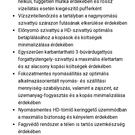
nélküli, független munka érdekében és rossz
vízellátás esetén kiegészítő pufferként
Vízszintellenőrzés a tartályban a nagynyomású
szivattyú szárazon futásának elkerülése érdekében
Előnyomó szivattyú a HD-szivattyú optimális
betáplálásához a kopások és költségek
minimalizálása érdekében
Egyszerűen karbantartható 3-búvárdugattyús
forgattyútengely-szivattyú a maximális élettartam
és az alacsony kopási költségek érdekében
Fokozatmentes nyomásállítás az optimális
alkalmazásorientált nyomás- és szállítási
mennyiség-szabályozás, valamint a zajszint, az
üzemanyag-fogyasztás és a kopás minimalizálása
érdekében
Nyomásmentes HD-tömlő keringgető üzemmódban
a maximális biztonság és kényelem érdekében
Fagyvédő rendszer a télen is tartós üzemkészség
érdekében