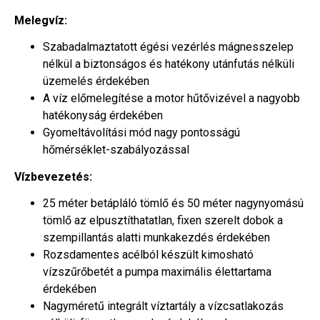
Melegvíz:
Szabadalmaztatott égési vezérlés mágnesszelep
nélkül a biztonságos és hatékony utánfutás nélküli
üzemelés érdekében
A víz előmelegítése a motor hűtővizével a nagyobb
hatékonyság érdekében
Gyomeltávolítási mód nagy pontosságú
hőmérséklet-szabályozással
Vízbevezetés:
25 méter betápláló tömlő és 50 méter nagynyomású
tömlő az elpusztíthatatlan, fixen szerelt dobok a
szempillantás alatti munkakezdés érdekében
Rozsdamentes acélból készült kimosható
vízszűrőbetét a pumpa maximális élettartama
érdekében
Nagyméretű integrált víztartály a vízcsatlakozás