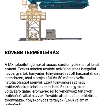
BŐVEBB TERMÉKLEÍRÁS
A MX telepített gémeket rácsos darutornyokra is fel lehet
építeni. Ezeket minden további nélkül be lehet integrálni
neves gyártók tornyaiba. Túlnyomórészt ott használják ezt
a rendszert, ahol a projekt 36 és 50 méter közötti
hatótávolságot igényel. Ezért túlnyomórészt nagy
építkezéseken lehet ezeket látni. Ezeket gyakran
völgyzáró gátak, erőművek és folyékonygáz tartályok
építésénél alkalmazzák. További alkalmazási területük a
toronyházak, folyékonygáz tartályok (LNG) valamint
erőművek.