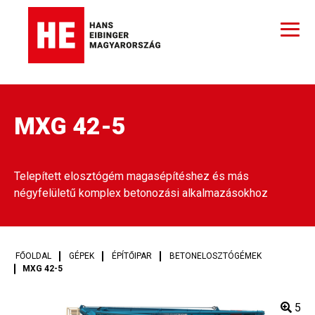
MXG 42-5
Telepített elosztógém magasépítéshez és más
négyfelületű komplex betonozási alkalmazásokhoz
FŐOLDAL
GÉPEK
ÉPÍTŐIPAR
BETONELOSZTÓGÉMEK
MXG 42-5
5