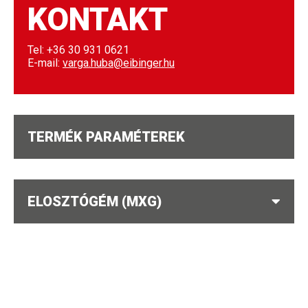
KONTAKT
Tel: +36 30 931 0621
E-mail:
varga.huba@eibinger.hu
TERMÉK PARAMÉTEREK
ELOSZTÓGÉM (MXG)