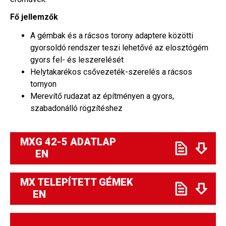
Fő jellemzők
A gémbak és a rácsos torony adaptere közötti
gyorsoldó rendszer teszi lehetővé az elosztógém
gyors fel- és leszerelését
Helytakarékos csővezeték-szerelés a rácsos
tornyon
Merevítő rudazat az építményen a gyors,
szabadonálló rögzítéshez
MXG 42-5 ADATLAP
EN
MX TELEPÍTETT GÉMEK
EN