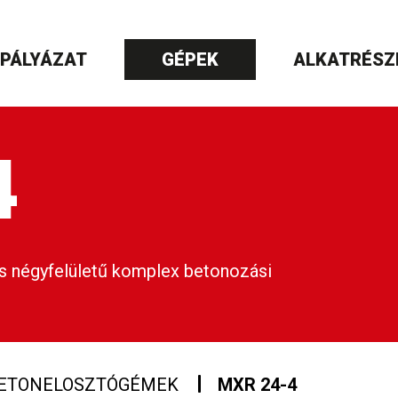
PÁLYÁZAT
GÉPEK
ALKATRÉSZ
4
s négyfelületű komplex betonozási
ETONELOSZTÓGÉMEK
MXR 24-4