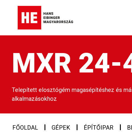
MXR 24-
Telepített elosztógém magasépítéshez és má
alkalmazásokhoz
FŐOLDAL
GÉPEK
ÉPÍTŐIPAR
B