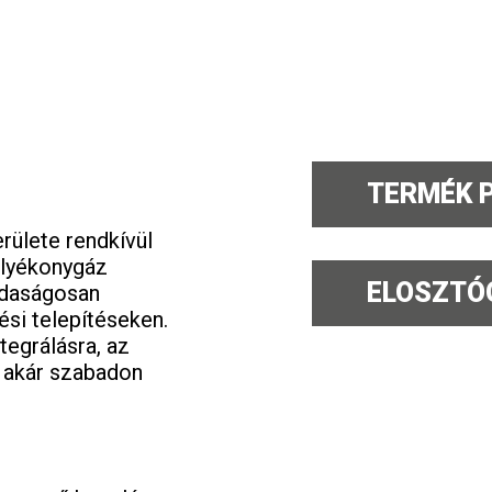
TERMÉK 
rülete rendkívül
olyékonygáz
ELOSZTÓ
zdaságosan
si telepítéseken.
tegrálásra, az
, akár szabadon