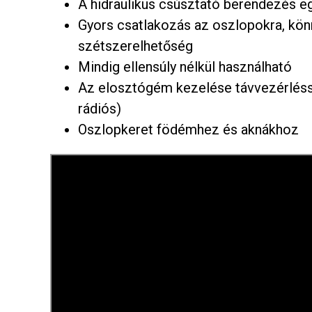
A hidraulikus csúsztató berendezés e
Gyors csatlakozás az oszlopokra, kön
szétszerelhetőség
Mindig ellensúly nélkül használható
Az elosztógém kezelése távvezérléss
rádiós)
Oszlopkeret födémhez és aknákhoz