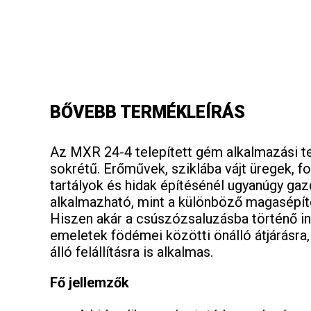
BŐVEBB TERMÉKLEÍRÁS
Az MXR 24-4 telepített gém alkalmazási te
sokrétű. Erőművek, sziklába vájt üregek, f
tartályok és hidak építésénél ugyanúgy ga
alkalmazható, mint a különböző magasépíté
Hiszen akár a csúszózsaluzásba történő in
emeletek födémei közötti önálló átjárásra
álló felállításra is alkalmas.
Fő jellemzők