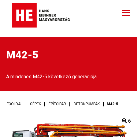
M42-5
A mindenes M42-5 következő generációja.
FŐOLDAL
GÉPEK
ÉPÍTŐIPAR
BETONPUMPÁK
M42-5
6