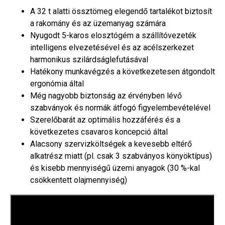
A 32 t alatti össztömeg elegendő tartalékot biztosít
a rakomány és az üzemanyag számára
Nyugodt 5-karos elosztógém a szállítóvezeték
intelligens elvezetésével és az acélszerkezet
harmonikus szilárdságlefutásával
Hatékony munkavégzés a következetesen átgondolt
ergonómia által
Még nagyobb biztonság az érvényben lévő
szabványok és normák átfogó figyelembevételével
Szerelőbarát az optimális hozzáférés és a
következetes csavaros koncepció által
Alacsony szervizköltségek a kevesebb eltérő
alkatrész miatt (pl. csak 3 szabványos könyöktípus)
és kisebb mennyiségű üzemi anyagok (30 %-kal
csökkentett olajmennyiség)