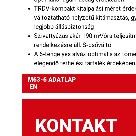
TRDV-kompakt kitalpalási méret érde
változtatható helyzetű kitámasztás, gyo
legjobb állásbiztonság
Szivattyúzás akár 190 m³/óra teljesít
rendelkezésre áll. S-csőváltó
A 6-tengelyes alváz optimális az töm
elegendő terhelési tartalék érdekében
M63-6 ADATLAP
EN
KONTAKT