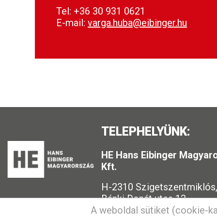
Tel: +36 30 931 0621
E-mail:
varga.huba@eibinger.hu
TELEPHELYÜNK:
HE Hans Eibinger Magyar
Kft.
H-2310 Szigetszentmiklós
Bánki Donát utca 13.
A weboldal sütiket (cookie-ka