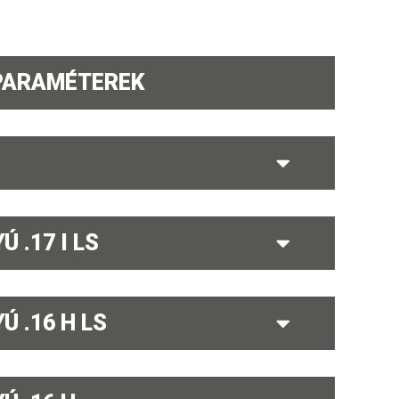
PARAMÉTEREK
 .17 I LS
Ú .16 H LS