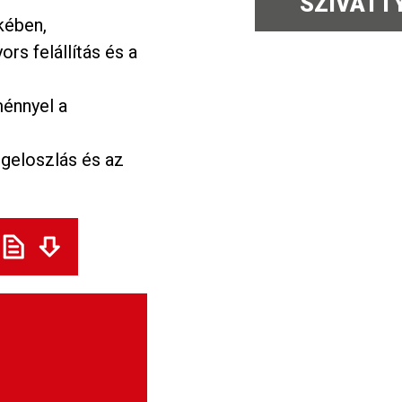
SZIVATTY
kében,
rs felállítás és a
ménnyel a
egeloszlás és az
.