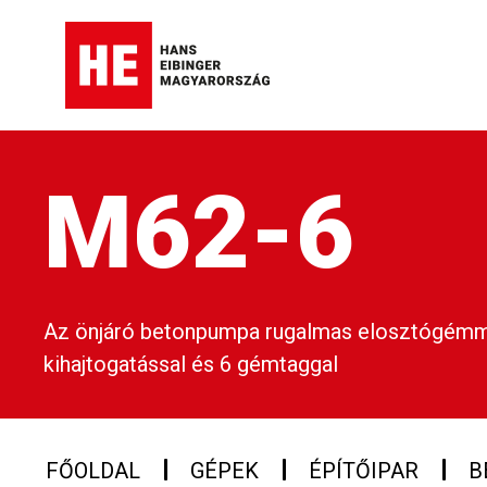
M62-6
Az önjáró betonpumpa rugalmas elosztógémme
kihajtogatással és 6 gémtaggal
FŐOLDAL
GÉPEK
ÉPÍTŐIPAR
B