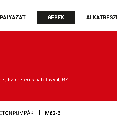
PÁLYÁZAT
GÉPEK
ALKATRÉSZ
l, 62 méteres hatótávval, RZ-
ETONPUMPÁK
M62-6