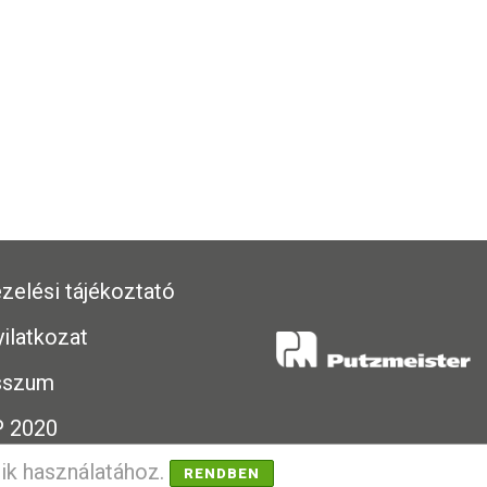
zelési tájékoztató
yilatkozat
sszum
 2020
tik használatához.
RENDBEN