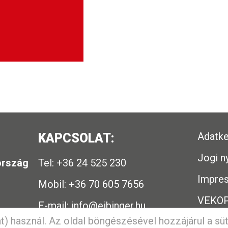
Adatke
KAPCSOLAT:
Jogi n
ország
Tel: +36 24 525 230
Impre
Mobil: +36 70 605 7656
,
VEKOP
E-mail:
info@eibinger.hu
t) használ. Az oldal böngészésével hozzájárul a sü