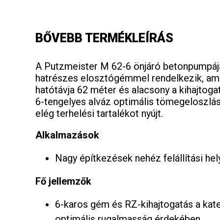
BŐVEBB TERMÉKLEÍRÁS
A Putzmeister M 62-6 önjáró betonpumpáj
hatrészes elosztógémmel rendelkezik, am
hatótávja 62 méter és alacsony a kihajtog
6-tengelyes alváz optimális tömegeloszlás
elég terhelési tartalékot nyújt.
Alkalmazások
Nagy építkezések nehéz felállítási hel
Fő jellemzők
6-karos gém és RZ-kihajtogatás a kat
optimális rugalmasság érdekében