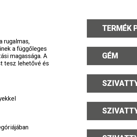
TERMÉK 
a rugalmas,
inek a függőleges
GÉM
atási magassága. A
t tesz lehetővé és
SZIVATTYÚ
yekkel
SZIVATTY
egóriájában