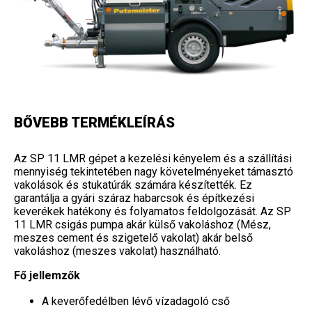
BŐVEBB TERMÉKLEÍRÁS
Az SP 11 LMR gépet a kezelési kényelem és a szállítási
mennyiség tekintetében nagy követelményeket támasztó
vakolások és stukatúrák számára készítették. Ez
garantálja a gyári száraz habarcsok és építkezési
keverékek hatékony és folyamatos feldolgozását. Az SP
11 LMR csigás pumpa akár külső vakoláshoz (Mész,
meszes cement és szigetelő vakolat) akár belső
vakoláshoz (meszes vakolat) használható.
Fő jellemzők
A keverőfedélben lévő vízadagoló cső