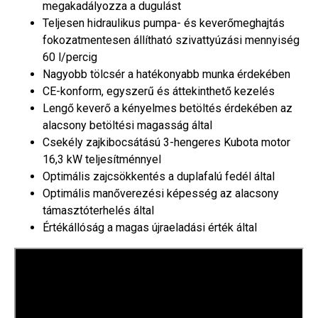
megakadályozza a dugulást
Teljesen hidraulikus pumpa- és keverőmeghajtás
fokozatmentesen állítható szivattyúzási mennyiség
60 l/percig
Nagyobb tölcsér a hatékonyabb munka érdekében
CE-konform, egyszerű és áttekinthető kezelés
Lengő keverő a kényelmes betöltés érdekében az
alacsony betöltési magasság által
Csekély zajkibocsátású 3-hengeres Kubota motor
16,3 kW teljesítménnyel
Optimális zajcsökkentés a duplafalú fedél által
Optimális manőverezési képesség az alacsony
támasztóterhelés által
Értékállóság a magas újraeladási érték által