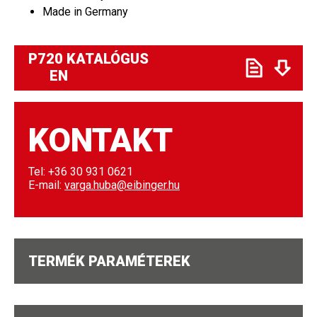
Made in Germany
P720 KATALÓGUS
EN
KONTAKT
Tel: +36 30 931 0621
E-mail:
varga.huba@eibinger.hu
TERMÉK PARAMÉTEREK