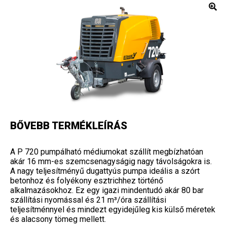
BŐVEBB TERMÉKLEÍRÁS
A P 720 pumpálható médiumokat szállít megbízhatóan
akár 16 mm-es szemcsenagyságig nagy távolságokra is.
A nagy teljesítményű dugattyús pumpa ideális a szórt
betonhoz és folyékony esztrichhez történő
alkalmazásokhoz. Ez egy igazi mindentudó akár 80 bar
szállítási nyomással és 21 m³/óra szállítási
teljesítménnyel és mindezt egyidejűleg kis külső méretek
és alacsony tömeg mellett.