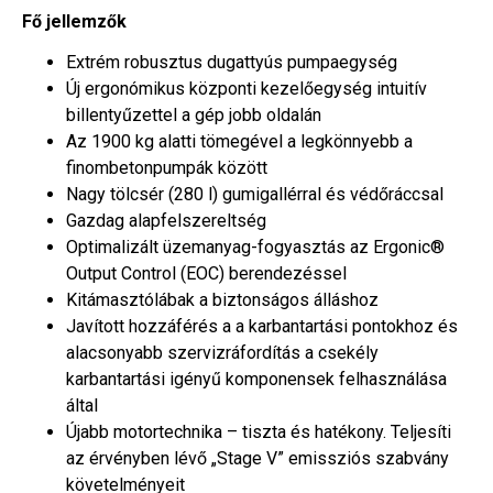
Fő jellemzők
Extrém robusztus dugattyús pumpaegység
Új ergonómikus központi kezelőegység intuitív
billentyűzettel a gép jobb oldalán
Az 1900 kg alatti tömegével a legkönnyebb a
finombetonpumpák között
Nagy tölcsér (280 l) gumigallérral és védőráccsal
Gazdag alapfelszereltség
Optimalizált üzemanyag-fogyasztás az Ergonic®
Output Control (EOC) berendezéssel
Kitámasztólábak a biztonságos álláshoz
Javított hozzáférés a a karbantartási pontokhoz és
alacsonyabb szervizráfordítás a csekély
karbantartási igényű komponensek felhasználása
által
Újabb motortechnika – tiszta és hatékony. Teljesíti
az érvényben lévő „Stage V” emissziós szabvány
követelményeit