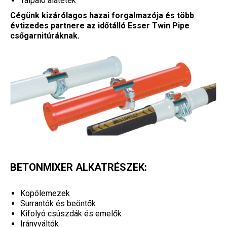
Talpaló alátétek
Cégünk kizárólagos hazai forgalmazója és több
évtizedes partnere az időtálló Esser Twin Pipe
csőgarnitúráknak.
BETONMIXER ALKATRÉSZEK:
Kopólemezek
Surrantók és beöntők
Kifolyó csúszdák és emelők
Irányváltók