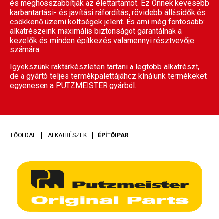
és meghosszabbítják az élettartamot. Ez Önnek kevesebb
karbantartási- és javítási ráfordítás, rövidebb állásidők és
csökkenő üzemi költségek jelent. És ami még fontosabb:
alkatrészeink maximális biztonságot garantálnak a
kezelők és minden építkezés valamennyi résztvevője
számára
Igyekszünk raktárkészleten tartani a legtöbb alkatrészt,
de a gyártó teljes termékpalettájához kínálunk termékeket
egyenesen a PUTZMEISTER gyárból.
FŐOLDAL
ALKATRÉSZEK
ÉPÍTŐIPAR