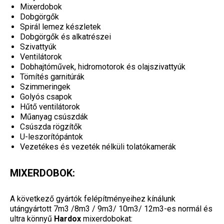
Mixerdobok
Dobgörgők
Spirál lemez készletek
Dobgörgők és alkatrészei
Szivattyúk
Ventilátorok
Dobhajtóművek, hidromotorok és olajszivattyúk
Tömítés garnitúrák
Szimmeringek
Golyós csapok
Hűtő ventilátorok
Műanyag csúszdák
Csúszda rögzítők
U-leszorítópántok
Vezetékes és vezeték nélküli tolatókamerák
MIXERDOBOK:
A következő gyártók felépítményeihez kínálunk
utángyártott 7m3 /8m3 / 9m3/ 10m3/ 12m3-es normál és
ultra könnyű
Hardox
mixerdobokat: