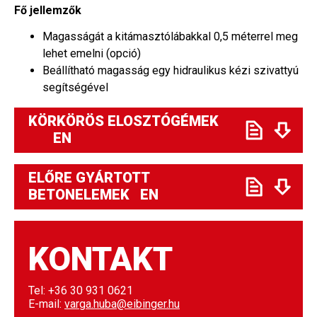
Fő jellemzők
Magasságát a kitámasztólábakkal 0,5 méterrel meg
lehet emelni (opció)
Beállítható magasság egy hidraulikus kézi szivattyú
segítségével
KÖRKÖRÖS ELOSZTÓGÉMEK
EN
ELŐRE GYÁRTOTT
BETONELEMEK EN
KONTAKT
Tel: +36 30 931 0621
E-mail:
varga.huba@eibinger.hu