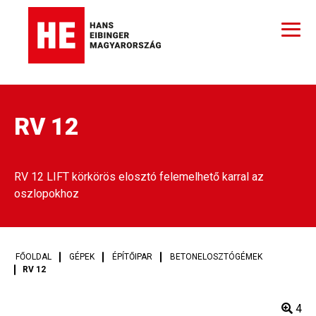
RV 12
RV 12 LIFT körkörös elosztó felemelhető karral az
oszlopokhoz
FŐOLDAL
GÉPEK
ÉPÍTŐIPAR
BETONELOSZTÓGÉMEK
RV 12
4