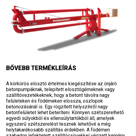
BŐVEBB TERMÉKLEÍRÁS
A körkörös elosztó értelmes kiegészítése az önjáró
betonpumpáknak, telepített elosztógémeknek vagy
szállítóvezetékeknek, hogy a betont távolra nagy
felületeken és födémeken elossza, oszlopok
betonozásánál is. Egy rögzített helyszínről nagy
betonfelületet lehet beteríteni. Könnyen szétszerelhető
egyedi súlyokból és ellensúlytartókból áll, amelyek
egyszerű szétszerelést tesznek lehetővé a még
helytakarékosabb szállítás érdekben. A födémen
szabadon lefektetett szállítócsövekkel végzett kemény