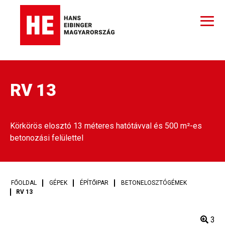
RV 13
Körkörös elosztó 13 méteres hatótávval és 500 m²-es
betonozási felülettel
FŐOLDAL
GÉPEK
ÉPÍTŐIPAR
BETONELOSZTÓGÉMEK
RV 13
3