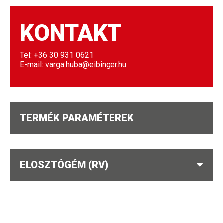
KONTAKT
Tel: +36 30 931 0621
E-mail:
varga.huba@eibinger.hu
TERMÉK PARAMÉTEREK
ELOSZTÓGÉM (RV)