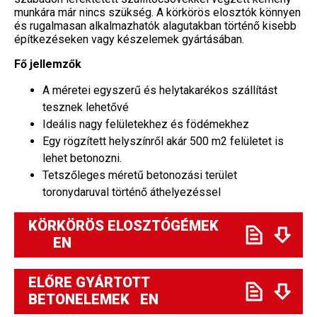
munkára már nincs szükség. A körkörös elosztók könnyen
és rugalmasan alkalmazhatók alagutakban történő kisebb
építkezéseken vagy készelemek gyártásában.
Fő jellemzők
A méretei egyszerű és helytakarékos szállítást
tesznek lehetővé
Ideális nagy felületekhez és födémekhez
Egy rögzített helyszínről akár 500 m2 felületet is
lehet betonozni.
Tetszőleges méretű betonozási terület
toronydaruval történő áthelyezéssel
KÖRKÖRÖS ELOSZTÓGÉMEK
EN
ELŐRE GYÁRTOTT
BETONELEMEK EN