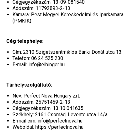
Cégjegyzékszám: 13-09-081540
Adószám: 11792893-2-13
Kamara: Pest Megyei Kereskedelmi és Iparkamara
(PMKIK)
Cég telephelye:
Cím: 2310 Szigetszentmiklós Bánki Donát utca 13.
Telefon: 06 24 525 230
E-mail: info@eibinger.hu
Tárhelyszolgáltató:
Név: Perfect Nova Hungary Zrt.
Adószám: 25751459-2-13
Cégjegyzékszám: 13 10 041635
Székhely: 2161 Csomád, Levente utca 14/a.
E-mail cím: info@perfectnova.hu
Weboldal: https://perfectnova.hu